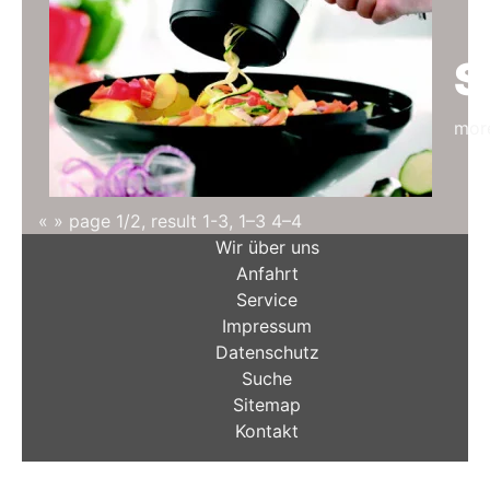
S
mor
«
»
page 1/2, result 1-3,
1–3
4–4
Wir über uns
Anfahrt
Service
Impressum
Datenschutz
Suche
Sitemap
Kontakt