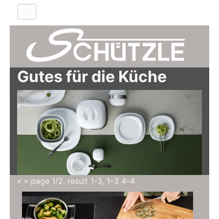
toggle
Gutes für die Küche
«
»
page 1/2, result 1-3,
1–3
4–4